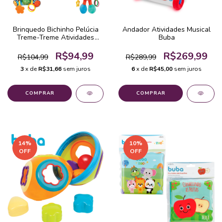
Brinquedo Bichinho Pelúcia
Andador Atividades Musical
Treme-Treme Atividades
Buba
Buba
R$94,99
R$269,99
R$104,99
R$289,99
3
x de
R$31,66
sem juros
6
x de
R$45,00
sem juros
COMPRAR
14
%
10
%
OFF
OFF