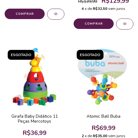
R$129,99
R$139,99
4
x de
R$32,50
sem juros
ESGOTADO
ESGOTADO
Girafa Baby Didático 11
Atomic Ball Buba
Peças Mercotoys
R$69,99
R$36,99
2
x de
R$35,00
sem juros