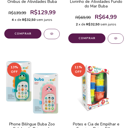
Ônibus de Atividades Buba
Livrinho de Atividades Fundo
do Mar Buba
R$129,99
R$139,99
R$64,99
R$69,99
4
x de
R$32,50
sem juros
2
x de
R$32,50
sem juros
13
%
11
%
OFF
OFF
Phone Bilíngue Buba Zoo
Potes e Cia de Empilhar e