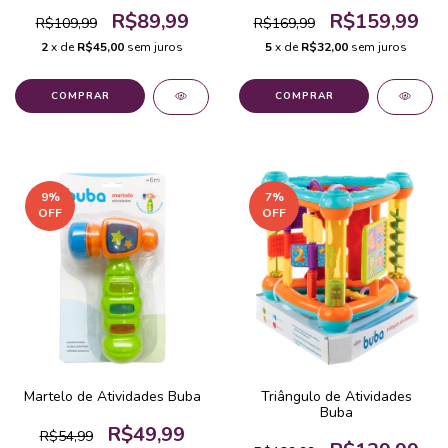
R$89,99
R$159,99
R$109,99
R$169,99
2
x de
R$45,00
sem juros
5
x de
R$32,00
sem juros
9
%
7
%
OFF
OFF
Martelo de Atividades Buba
Triângulo de Atividades
Buba
R$49,99
R$54,99