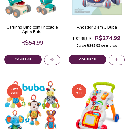
Carrinho Dino com Fricção e
Andador 3 em 1 Buba
Apito Buba
R$274,99
R$299,99
R$54,99
6
x de
R$45,83
sem juros
COMPRAR
10
%
7
%
OFF
OFF