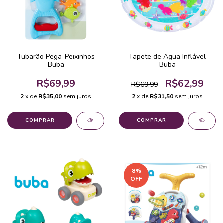
Tubarão Pega-Peixinhos
Tapete de Água Inflável
Buba
Buba
R$69,99
R$62,99
R$69,99
2
x de
R$35,00
sem juros
2
x de
R$31,50
sem juros
COMPRAR
8
%
OFF