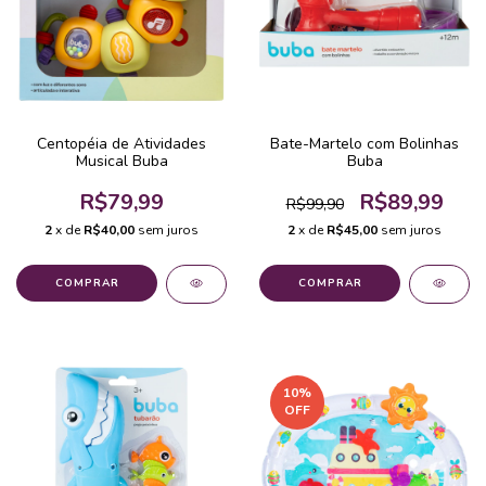
Centopéia de Atividades
Bate-Martelo com Bolinhas
Musical Buba
Buba
R$79,99
R$89,99
R$99,90
2
x de
R$40,00
sem juros
2
x de
R$45,00
sem juros
10
%
OFF