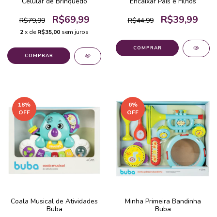
Celular de Brinquedo
Encaixar Pais e Filhos
R$69,99
R$39,99
R$79,99
R$44,99
2
x de
R$35,00
sem juros
COMPRAR
18
%
6
%
OFF
OFF
Coala Musical de Atividades
Minha Primeira Bandinha
Buba
Buba