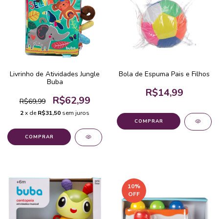
Livrinho de Atividades Jungle
Bola de Espuma Pais e Filhos
Buba
R$14,99
R$62,99
R$69,99
2
x de
R$31,50
sem juros
10
%
OFF