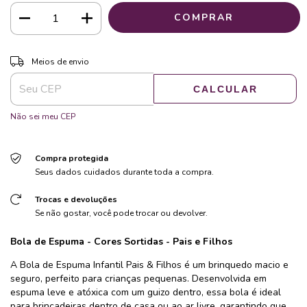
ALTERAR CEP
Entregas para o CEP:
Meios de envio
CALCULAR
Não sei meu CEP
Compra protegida
Seus dados cuidados durante toda a compra.
Trocas e devoluções
Se não gostar, você pode trocar ou devolver.
Bola de Espuma - Cores Sortidas - Pais e Filhos
A Bola de Espuma Infantil Pais & Filhos é um brinquedo macio e
seguro, perfeito para crianças pequenas. Desenvolvida em
espuma leve e atóxica com um guizo dentro, essa bola é ideal
para brincadeiras dentro de casa ou ao ar livre, garantindo que