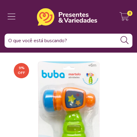
0
9
%
OFF