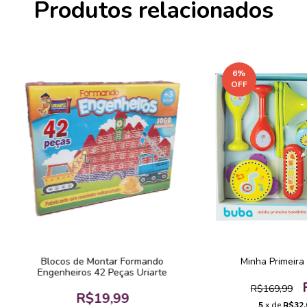
Produtos relacionados
6
%
OFF
Blocos de Montar Formando
Minha Primeira
Engenheiros 42 Peças Uriarte
R$169,99
R$19,99
5
x de
R$32,