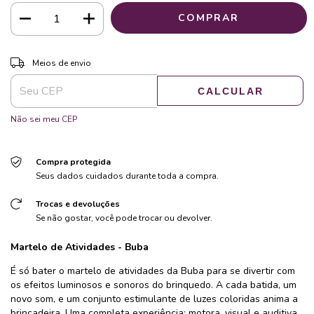
ALTERAR CEP
Entregas para o CEP:
Meios de envio
CALCULAR
Não sei meu CEP
Compra protegida
Seus dados cuidados durante toda a compra.
Trocas e devoluções
Se não gostar, você pode trocar ou devolver.
Martelo de Atividades
- Buba
É só bater o martelo de atividades da Buba para se divertir com
os efeitos luminosos e sonoros do brinquedo. A cada batida, um
novo som, e um conjunto estimulante de luzes coloridas anima a
brincadeira. Uma completa experiência: motora, visual e auditiva.