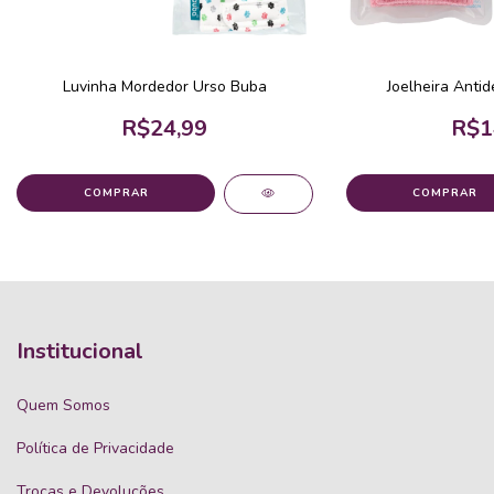
Luvinha Mordedor Urso Buba
Joelheira Anti
R$24,99
R$1
COMPRAR
COMPRAR
Institucional
Quem Somos
Política de Privacidade
Trocas e Devoluções