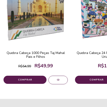
Quebra Cabeça 1000 Peças Taj Mahal
Quebra Cabeça 24 
Pais e Filhos
Uri
R$49,99
R$1
R$54,99