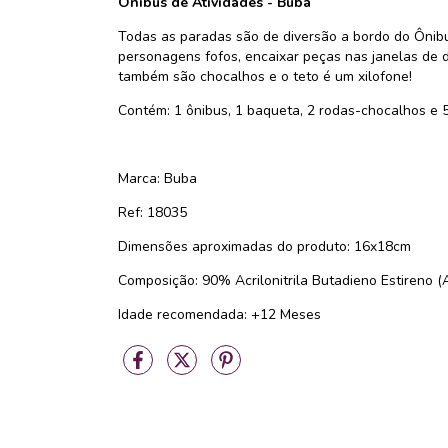
Ônibus de Atividades
- Buba
Todas as paradas são de diversão a bordo do Ônib
personagens fofos, encaixar peças nas janelas de d
também são chocalhos e o teto é um xilofone!
Contém: 1 ônibus, 1 baqueta, 2 rodas-chocalhos e 5
Marca: Buba
Ref: 18035
Dimensões aproximadas do produto: 16x18cm
Composição: ‎‎90% Acrilonitrila Butadieno Estireno 
Idade recomendada: +12 Meses