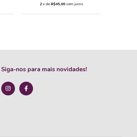
2
x de
R$45,00
sem juros
2
x d
Siga-nos para mais novidades!