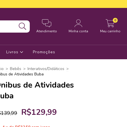
0
Atendimento
Minha conta
Meu carrinho
Livros
Promoções
cio
>
Bebês
>
Interativos/Didáticos
>
ibus de Atividades Buba
nibus de Atividades
uba
R$129,99
$139,99