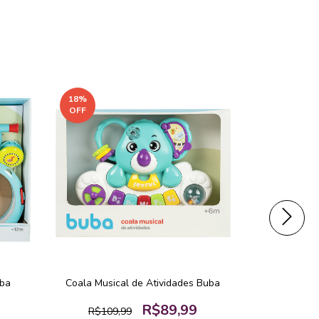
18
%
10
%
OFF
OFF
uba
Coala Musical de Atividades Buba
Bate-Mart
R$89,99
R$109,99
R$99