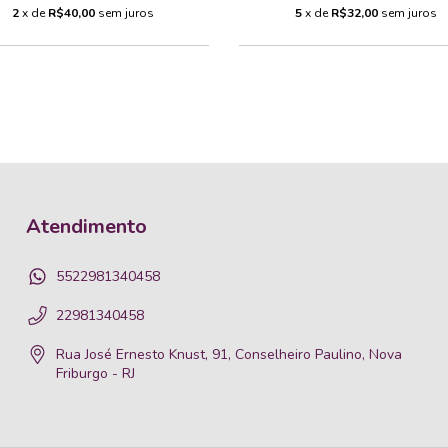
2
x de
R$40,00
sem juros
5
x de
R$32,00
sem juros
Atendimento
5522981340458
22981340458
Rua José Ernesto Knust, 91, Conselheiro Paulino, Nova
Friburgo - RJ