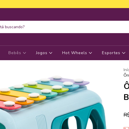
Bebês
Jogos
Hot Wheels
Esportes
Iní
Ôn
Ô
B
R