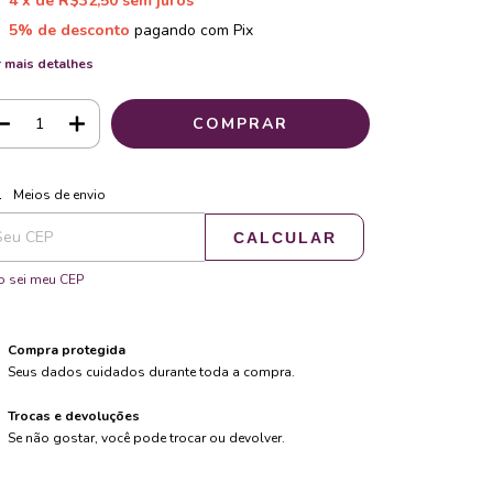
4
x de
R$32,50
sem juros
5% de desconto
pagando com Pix
 mais detalhes
ALTERAR CEP
regas para o CEP:
Meios de envio
CALCULAR
 sei meu CEP
Compra protegida
Seus dados cuidados durante toda a compra.
Trocas e devoluções
Se não gostar, você pode trocar ou devolver.