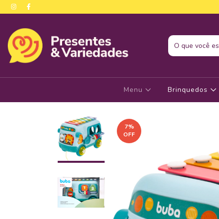
Menu
Brinquedos
7
%
OFF