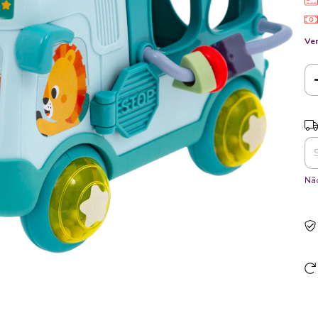
Ver
Ent
Não