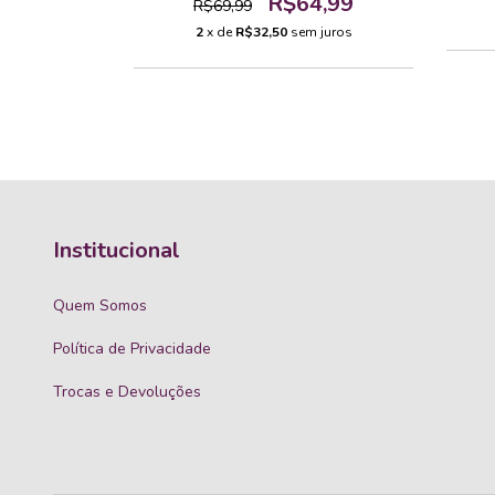
9,99
R$64,99
R$69,99
 juros
2
x de
R$32,50
sem juros
Institucional
Quem Somos
Política de Privacidade
Trocas e Devoluções